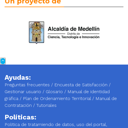
Un proyecto de
Ayudas:
Preguntas frecuentes
/
Encuesta de Satisfacción
/
Gestionar usuario
/
Glosario
/
Manual de identidad
gráfica
/
Plan de Ordenamiento Territorial
/
Manual de
Contratación
/
Tutoriales
Políticas:
Politica de tratamiendo de datos, uso del portal,