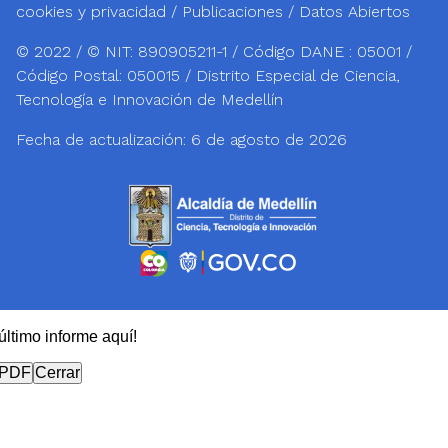
cookies y privacidad
/
Publicaciones
/
Datos Abiertos
© 2022 / © NIT: 890905211-1 / Código DANE : 05001 /
Código Postal: 050015 / Distrito Especial de Ciencia,
Tecnología e Innovación de Medellín
Fecha de actualización:
6 de agosto de 2026
ltimo informe aquí!
 PDF
Cerrar